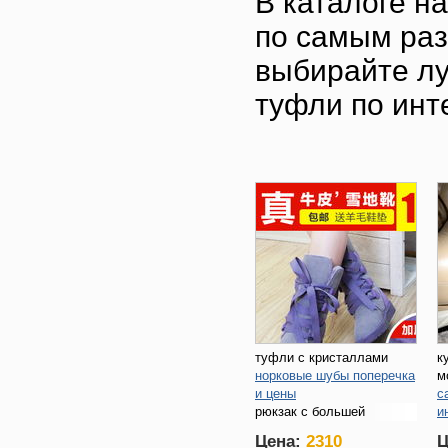
В каталоге н
по самым раз
выбирайте лу
туфли по инт
туфли с кристаллами
к
норковые шубы поперечка
м
и цены
с
рюкзак с большей
и
молнией
з
Цена:
2310
Ц