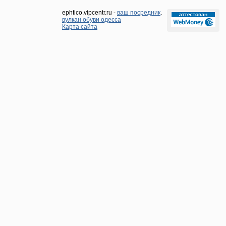
ephtico.vipcentr.ru -
ваш посредник
.
вулкан обуви одесса
Карта сайта