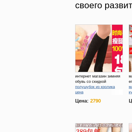
своего разви
интернет магазин зимняя
м
обувь со скидкой
е
полушубок из кролика
м
цена
к
кроссовки адидас
н
Цена:
2790
Ц
энерджи
м