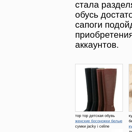
стала раздел
обусь достат
сапоги подойд
приобретения
аккаунтов.
тор тор детская обувь
к
женские босоножки белые
б
сумки jacky i celine
к
д