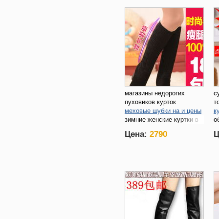
магазины недорогих
с
пуховиков курток
т
меховые шубки на и цены
к
зимние женские куртки в
о
харькове
Цена:
2790
Ц