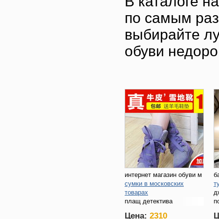
В каталоге н
по самым раз
выбирайте лу
обуви недоро
интернет магазин обуви м
б
сумки в московских
т
товарах
д
плащ детектива
п
Цена:
2310
Ц