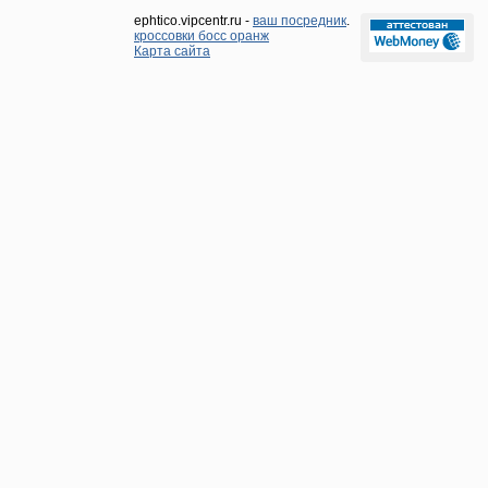
ephtico.vipcentr.ru -
ваш посредник
.
кроссовки босс оранж
Карта сайта