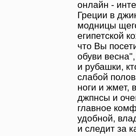
онлайн - инт
Греции в джи
модницы щего
египетской к
что Вы посет
обуви весна"
и рубашки, к
слабой полов
ноги и жмет, 
джпнсы и оче
главное комф
удобной, вла
и следит за 