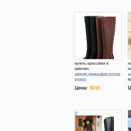
купить кроссовки в
н
орехово
н
зимняя джинсовая куртка
з
купить
к
купить обувь в ижевске
Цена:
5010
Ц
>