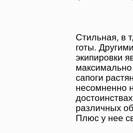
Стильная, в т
готы. Другим
экипировки я
максимально
сапоги растя
несомненно н
достоинствах
различных о
Плюс у нее с