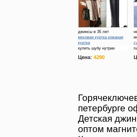
джинсы в 35 лет
н
меховая куртка кожаная
и
куртка
с
купить шубу нутрии
r
москве
Цена:
4290
Ц
Горячеключев
петербурге о
Детская джин
оптом магнит