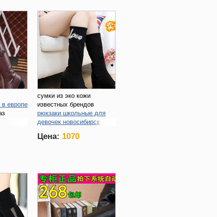
сумки из эко кожи
 в европе
известных брендов
аз
рюкзаки школьные для
девочек новосибирск
американская женская
Цена:
1070
обувь