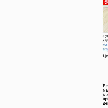
шуб
хар
маг
его
кро
Це
Ве
ма
ме
пр
де