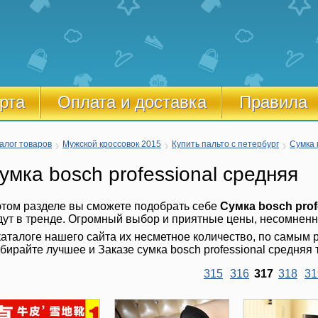
рта
Оплата и доставка
Правила
алог товаров
Мужской кроссовок 2015
Купить пальто с петербург
Сумка 
умка bosch professional средняя
этом разделе вы сможете подобрать себе
Сумка bosch prof
дут в тренде. Огромный выбор и приятные цены, несомненн
каталоге нашего сайта их несметное количество, по самым р
бирайте лучшее и Заказе сумка bosch professional средняя 
315
316
317
318
31