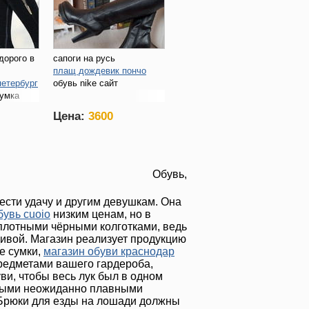
дорого в
сапоги на русь
плащ дождевик пончо
петербург
обувь nike сайт
сумка
Цена:
3600
Обувь,
нести удачу и другим девушкам. Она
бувь cuoio
низким ценам, но в
плотными чёрными колготками, ведь
дивой. Магазин реализует продукцию
е сумки,
магазин обуви краснодар
редметами вашего гардероба,
уви, чтобы весь лук был в одном
нными неожиданно плавными
 Брюки для езды на лошади должны