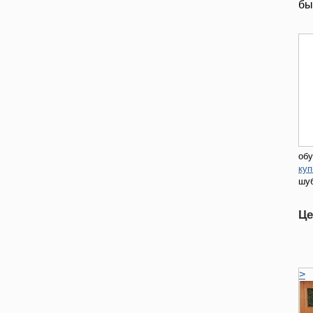
бы
обу
куп
шу
Це
>