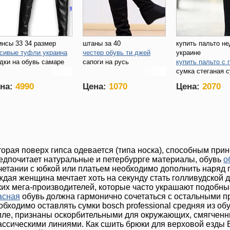
нсы 33 34 размер
штаны за 40
купить пальто не
сивые туфли украина
честер обувь ти джей
украине
дки на обувь самаре
сапоги на русь
купить пальто с 
сумка стеганая 
купить
на:
4990
Цена:
1070
Цена:
2070
торая поверх гипса одевается (типа носка), способным при
едпочитает натуральные и петербуррге материалы, обувь
о
четании с юбкой или платьем необходимо дополнить наряд 
ждая женщина мечтает хоть на секунду стать голливудской 
ких мега-производителей, которые часто украшают подобны
асная
обувь должна гармонично сочетаться с остальными п
обходимо оставлять сумки bosch professional средняя из об
иле, признаны оскорбительными для окружающих, смягче
ассическими линиями. Как сшить брюки для верховой езды