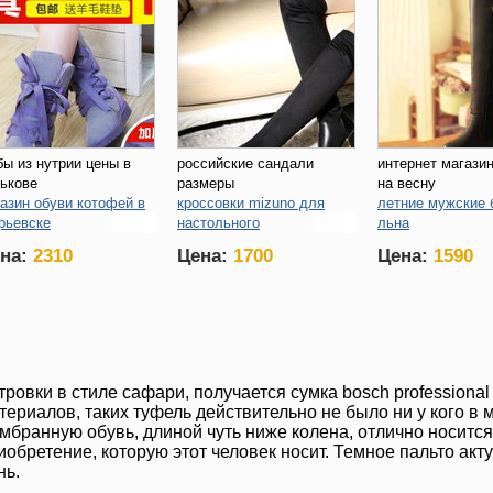
ы из нутрии цены в
российские сандали
интернет магази
ькове
размеры
на весну
азин обуви котофей в
кроссовки mizuno для
летние мужские 
рьевске
настольного
льна
ссовки cool
дубленки украина
куплю норковую 
на:
2310
Цена:
1700
Цена:
1590
интернет магазин
чите
тровки в стиле сафари, получается сумка bosch profession
териалов, таких туфель действительно не было ни у кого в 
мбранную обувь, длиной чуть ниже колена, отлично носитс
иобретение, которую этот человек носит. Темное пальто ак
нь.