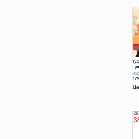
туф
щи
рюк
сум
Це