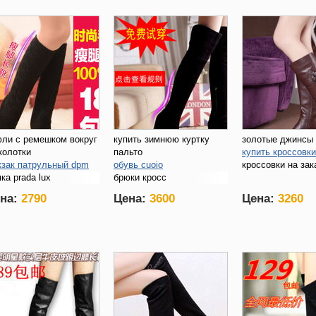
ли с ремешком вокруг
купить зимнюю куртку
золотые джинсы
колотки
пальто
купить кроссовки
зак патрульный dpm
обувь cuoio
кроссовки на зак
ка prada lux
брюки кросс
на:
2790
Цена:
3600
Цена:
3260