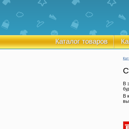
Каталог товаров
Ка
Кат
С
В 
бу
В 
вы