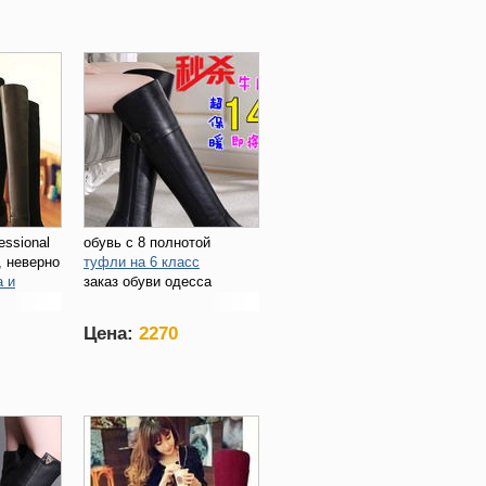
essional
обувь с 8 полнотой
, неверно
туфли на 6 класс
а и
заказ обуви одесса
в
Цена:
2270