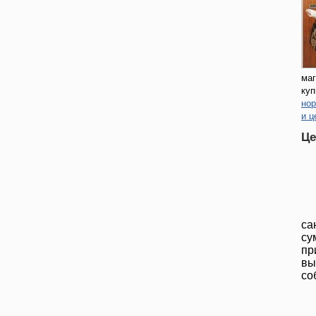
маг
куп
нор
и ц
теп
Це
са
су
пр
вы
со