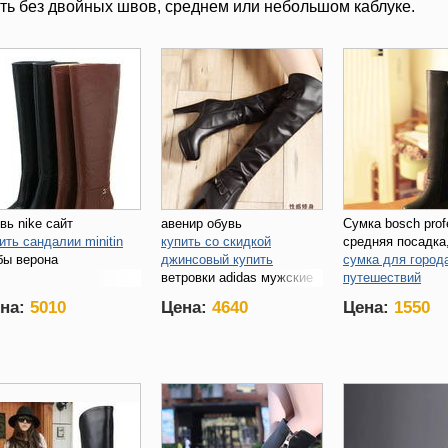
ть без двойных швов, среднем или небольшом каблуке.
вь nike сайт
авенир обувь
Сумка bosch prof
ить сандалии minitin
купить со скидкой
средняя посадка
бы верона
джинсовый купить
сумка для город
ветровки adidas мужские
путешествий
купить дубленки 
на:
5010
Цена:
4640
Цена:
1550
королеве