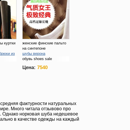
ны куртки
женские финские пальто
на синтепоне
брюки из
шубы верона
обувь shoes sale
шубу в
Цена:
7540
al средняя фактурности натуральных
мире. Много читала отзывово про
я. Однако норковая шуба недешевое
туально в качестве одежды на каждый