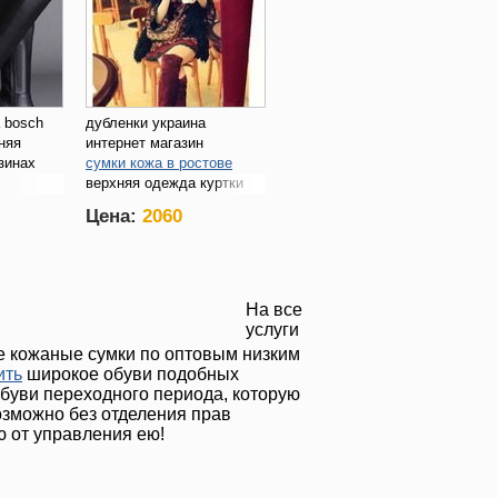
 bosch
дубленки украина
дняя
интернет магазин
зинах
сумки кожа в ростове
верхняя одеждa куртки
женские
Цена:
2060
москва
На все
услуги
е кожаные сумки по оптовым низким
ить
широкое обуви подобных
буви переходного периода, которую
озможно без отделения прав
ю от управления ею!