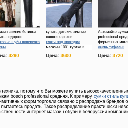
азин зимние ботинки
купить детские зимние
Автомойке сумка
ить недорого
сапоги харьков
professional сре
ковые шубы поперечка
клатч под крокодил
фирменных мага
ены
магазин 1001 куртка в
обувь тифлани
лая куртка на год
москве каталог
распродажа
на:
4290
Цена:
3600
Цена:
3720
шубы из италии 
нтехника, потому что Вы можете купить высококачественны
мкам bosch professional средняя. К примеру,
сумки стиль куп
имитивных форм торговли связано с распродажа брендов о
 пытаетесь продать. Такое распределение практически нев
бственности интернет магазин обуви в белоруссии компани