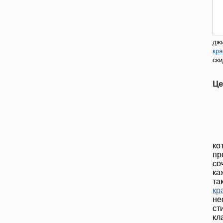
джи
кра
ски
Це
ко
пр
со
ка
та
кр
не
ст
кл