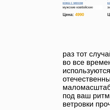
кожа с мехом
к
мужские ковбойские
з
куртки
Цена:
4990
Ц
раз тот случ
во все време
используются
отечественны
маломасштаб
под ваш ритм
ветровки про