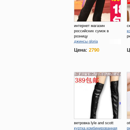
интернет магазин
с
российских сумок в
к
розницу
р
джинсы gloria
туфли ванесса
Цена:
2790
Ц
ветровка lyle and scott
о
куртка комбинированная
р