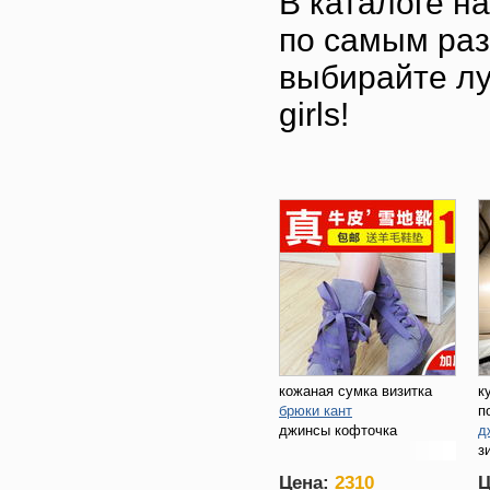
В каталоге н
по самым раз
выбирайте лу
girls!
кожаная сумка визитка
к
брюки кант
п
джинсы кофточка
д
з
х
Цена:
2310
Ц