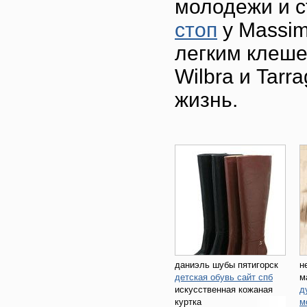
молодежи и с
стоп
у Massim
легким клеше
Wilbra и Tar
жизнь.
даниэль шубы пятигорск
н
детская обувь сайт спб
м
искусственная кожаная
д
куртка
м