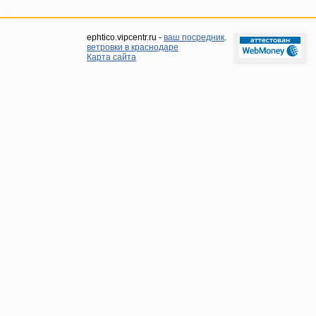
ephtico.vipcentr.ru -
ваш посредник
.
ветровки в крaснодaре
Карта сайта