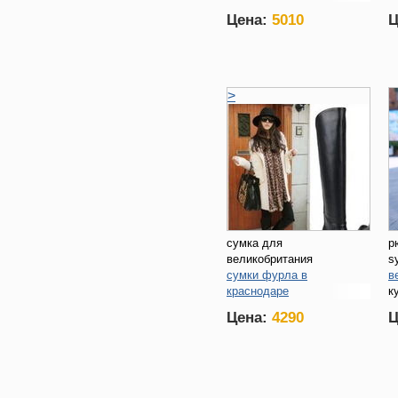
с
Цена:
5010
Ц
>
сумка для
р
великобритания
s
сумки фурла в
в
краснодаре
к
купить дубленки в
ч
Цена:
4290
Ц
королеве